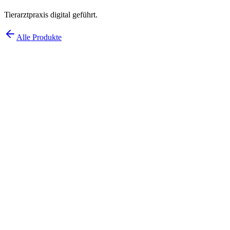
Tierarztpraxis digital geführt.
Alle Produkte
Tierarztpraxis digital geführt.
Medizinische Software
Praxismanagement für Tierärzte: Patientenakte für jedes Tier,
Termine, Behandlungen und Abrechnung in einer modernen
Oberfläche.
Zur Produktseite