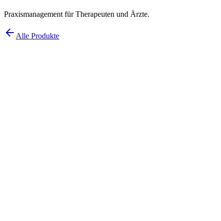
Praxismanagement für Therapeuten und Ärzte.
Alle Produkte
Praxismanagement für Therapeuten und
Ärzte.
Medizinische Software
Cloud-Software für medizinische und therapeutische Praxen:
Termine, Patientenakten, Abrechnung und Kommunikation in einem
System - DSGVO-konform und gehostet in Deutschland.
Zur Produktseite