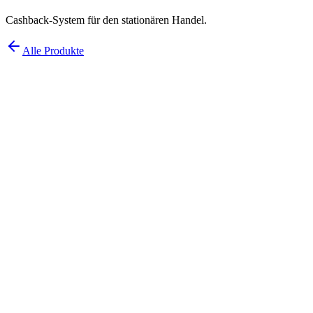
Cashback-System für den stationären Handel.
Alle Produkte
Cashback-System für den stationären Hand
Business-Software
Cashback- und Loyalty-Lösung, die Händler und Kunden verbindet -
Zur Produktseite