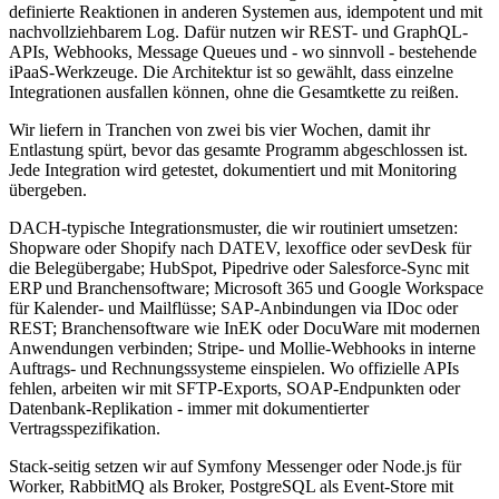
definierte Reaktionen in anderen Systemen aus, idempotent und mit
nachvollziehbarem Log. Dafür nutzen wir REST- und GraphQL-
APIs, Webhooks, Message Queues und - wo sinnvoll - bestehende
iPaaS-Werkzeuge. Die Architektur ist so gewählt, dass einzelne
Integrationen ausfallen können, ohne die Gesamtkette zu reißen.
Wir liefern in Tranchen von zwei bis vier Wochen, damit ihr
Entlastung spürt, bevor das gesamte Programm abgeschlossen ist.
Jede Integration wird getestet, dokumentiert und mit Monitoring
übergeben.
DACH-typische Integrationsmuster, die wir routiniert umsetzen:
Shopware oder Shopify nach DATEV, lexoffice oder sevDesk für
die Belegübergabe; HubSpot, Pipedrive oder Salesforce-Sync mit
ERP und Branchensoftware; Microsoft 365 und Google Workspace
für Kalender- und Mailflüsse; SAP-Anbindungen via IDoc oder
REST; Branchensoftware wie InEK oder DocuWare mit modernen
Anwendungen verbinden; Stripe- und Mollie-Webhooks in interne
Auftrags- und Rechnungssysteme einspielen. Wo offizielle APIs
fehlen, arbeiten wir mit SFTP-Exports, SOAP-Endpunkten oder
Datenbank-Replikation - immer mit dokumentierter
Vertragsspezifikation.
Stack-seitig setzen wir auf Symfony Messenger oder Node.js für
Worker, RabbitMQ als Broker, PostgreSQL als Event-Store mit