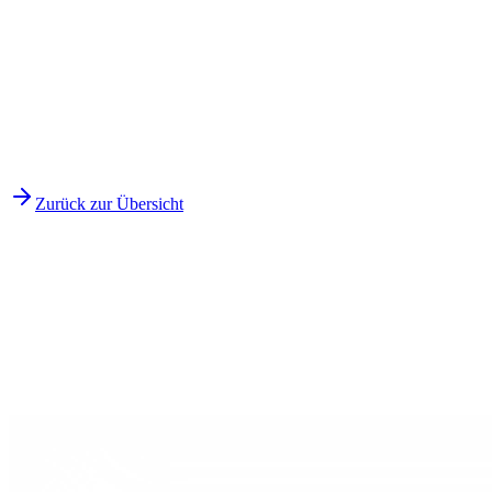
Zurück zur Übersicht
Bereit?
Erzählt uns von eurem Projekt.
Eine Nachricht reicht. Wir melden uns innerhalb eines Werktages -
mit konkreten Fragen, ehrlicher Einschätzung und einem klaren
nächsten Schritt.
Anfrage senden
Leistungen ansehen