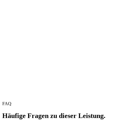
Tech-Stack
Womit wir arbeiten.
Symfony Messenger
PHP
8.3
Node.js
PostgreSQL
RabbitMQ
Redis
n8n
REST
GraphQL
Webhook
2.0
Use Cases
Wofür ihr uns bucht.
Shop-System (Shopware, Shopify) an ERP und Buchhaltung
anbinden
CRM-Sync zwischen HubSpot, Pipedrive oder Salesforce
und internen Systemen
Automatisierte Rechnungsstellung und Belegübergabe an
DATEV oder lexoffice
Migration historischer Daten aus Altsystemen in eine neue
Plattform
FAQ
Häufige Fragen zu dieser Leistung.